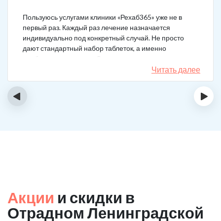
Пользуюсь услугами клиники «Рехаб365» уже не в
первый раз. Каждый раз лечение назначается
индивидуально под конкретный случай. Не просто
дают стандартный набор таблеток, а именно
подбирается лечение. Специально сравнил
назначения, они отличаются. Клиника делает скидку
Читать далее
на последующие вызовы за оставленный отзыв! Я
планирую в будущем пройти полный курс
‹
›
реабилитации.
Акции
и скидки в
Отрадном Ленинградской