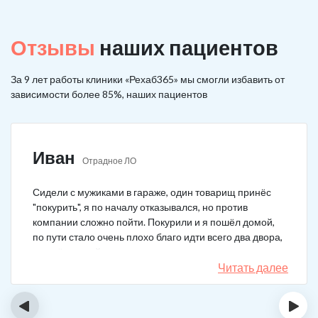
Отзывы
наших пациентов
За 9 лет работы клиники «Рехаб365» мы смогли избавить от
зависимости более 85%, наших пациентов
Иван
Отрадное ЛО
Сидели с мужиками в гараже, один товарищ принёс
"покурить", я по началу отказывался, но против
компании сложно пойти. Покурили и я пошёл домой,
по пути стало очень плохо благо идти всего два двора,
пришёл домой сразу жену попросил вызвать врача,
чувствовал что точно, что-то не так. Спасибо большое,
Читать далее
что быстро приехали, поставили капельницу и уже
минут через 20-30 капельница начала действовать и
‹
›
меня начало отпускать. После оказалось, что товарищ