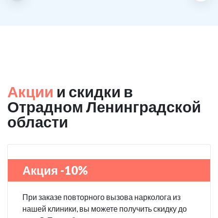
угостил нас какой то химической дрянью, мне сразу
показалось, что как то странно выглядит смесь, но
особого значения не придал, а стоило.
Акции
и скидки в
Отрадном Ленинградской
области
Акция -10%
При заказе повторного вызова нарколога из
нашей клиники, вы можете получить скидку до