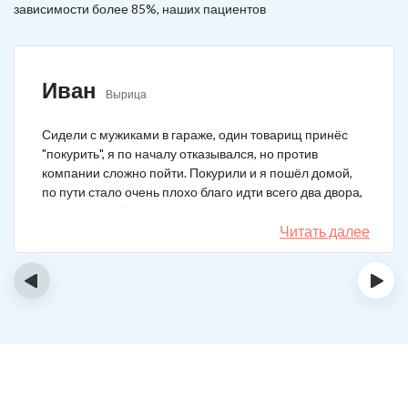
зависимости более 85%, наших пациентов
Иван
Вырица
Сидели с мужиками в гараже, один товарищ принёс
"покурить", я по началу отказывался, но против
компании сложно пойти. Покурили и я пошёл домой,
по пути стало очень плохо благо идти всего два двора,
пришёл домой сразу жену попросил вызвать врача,
чувствовал что точно, что-то не так. Спасибо большое,
Читать далее
что быстро приехали, поставили капельницу и уже
минут через 20-30 капельница начала действовать и
‹
›
меня начало отпускать. После оказалось, что товарищ
угостил нас какой то химической дрянью, мне сразу
показалось, что как то странно выглядит смесь, но
особого значения не придал, а стоило.