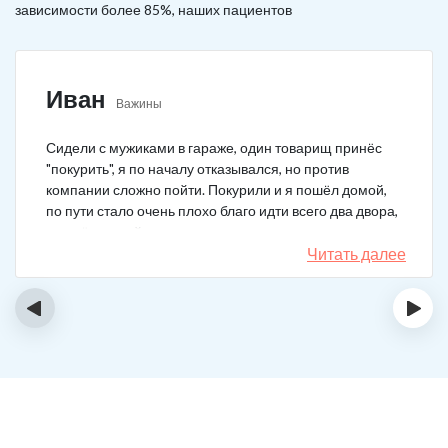
зависимости более 85%, наших пациентов
Иван
Важины
Сидели с мужиками в гараже, один товарищ принёс
"покурить", я по началу отказывался, но против
компании сложно пойти. Покурили и я пошёл домой,
по пути стало очень плохо благо идти всего два двора,
пришёл домой сразу жену попросил вызвать врача,
чувствовал что точно, что-то не так. Спасибо большое,
Читать далее
что быстро приехали, поставили капельницу и уже
минут через 20-30 капельница начала действовать и
‹
›
меня начало отпускать. После оказалось, что товарищ
угостил нас какой то химической дрянью, мне сразу
показалось, что как то странно выглядит смесь, но
особого значения не придал, а стоило.