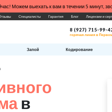
час! Можем выехать к вам в течении 5 минут, зво
Отзывы
Специалисты
Гарантия
Блог
Лицензии и се
8 (927) 715-99-4
горячая линия в Перво
Запой
Кодирование
а
ивного
зма
в