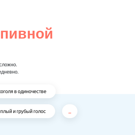
 пивной
сложно.
едневно.
коголя в одиночестве
плый и грубый голос
...