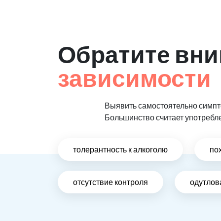
Обратите вни
зависимости
Выявить самостоятельно симпто
Большинство считает употребл
толерантность к алкоголю
по
отсутствие контроля
одутлов