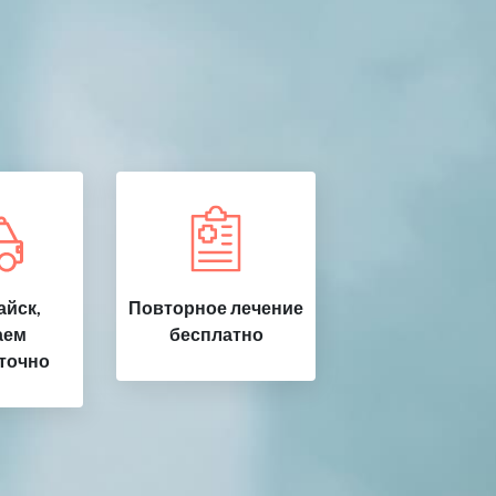
йск,
Повторное лечение
аем
бесплатно
точно