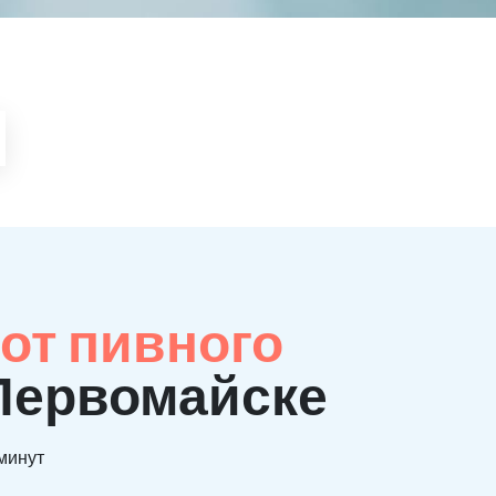
от пивного
 Первомайске
 минут