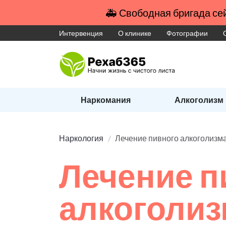
🚑 Свободная бригада сей
Интервенция
О клинике
Фотографии
Наркомания
Алкоголизм
Наркология
Лечение пивного алкоголизм
Лечение п
алкоголи