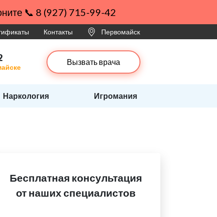
ните 📞 8 (927) 715-99-42
ртификаты
Контакты
Первомайск
2
Вызвать врача
майске
Наркология
Игромания
Бесплатная консультация
от наших специалистов