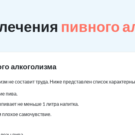
 лечения
пивного а
го алкоголизма
изм не составит труда. Ниже представлен список характерн
е пива.
ыпивает не меньше 1 литра напитка.
м плохое самочувствие.
дозы пива.