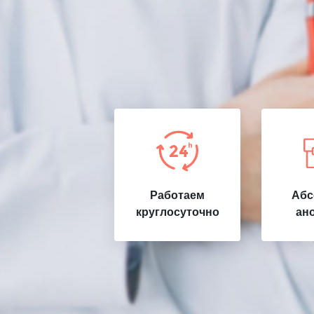
Работаем
Абс
круглосуточно
ан