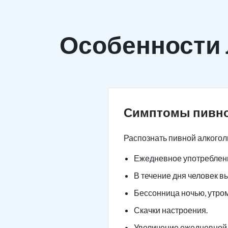
Особенности
Симптомы пивно
Распознать пивной алкогол
Ежедневное употреблени
В течение дня человек в
Бессонница ночью, утро
Скачки настроения.
Увеличение ежедневной 