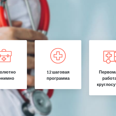
олютно
12 шаговая
Первома
онимно
программа
работ
круглосу