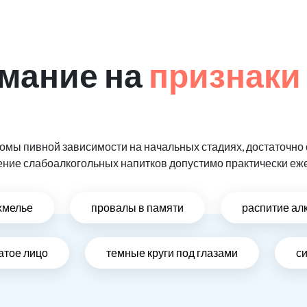
мание на
признаки
мы пивной зависимости на начальных стадиях, достаточно 
ение слабоалкогольных напитков допустимо практически еж
хмелье
провалы в памяти
распитие ал
атое лицо
темные круги под глазами
си