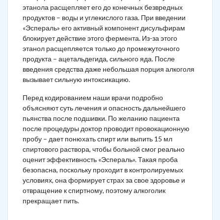
этанола расщепляет его до конечных безвредных
продуктов – воды и углекислого газа. При введении
«Эспераль» его активный компонент дисульфирам
блокирует действие этого фермента. Из-за этого
этанол расщепляется только до промежуточного
продукта – ацетальдегида, сильного яда. После
введения средства даже небольшая порция алкоголя
вызывает сильную интоксикацию.
Перед кодированием наши врачи подробно
объясняют суть лечения и опасность дальнейшего
пьянства после подшивки. По желанию пациента
после процедуры доктор проводит провокационную
пробу – дает понюхать спирт или выпить 15 мл
спиртового раствора, чтобы больной смог реально
оценит эффективность «Эспераль». Такая проба
безопасна, поскольку проходит в контролируемых
условиях, она формирует страх за свое здоровье и
отвращение к спиртному, поэтому алкоголик
прекращает пить.