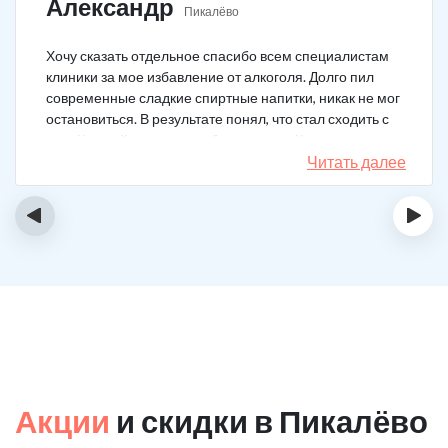
Александр
Пикалёво
Хочу сказать отдельное спасибо всем специалистам
клиники за мое избавление от алкоголя. Долго пил
современные сладкие спиртные напитки, никак не мог
остановиться. В результате понял, что стал сходить с
ума. Каждый день не мог без выпивки. Когда осознал,
понял, что надо что-то в своей жизни менять. Нашел
Читать далее
телефон клиники в интернете, сразу приехал и
запился на курс реабилитации. Сейчас не пью
‹
›
вообще, и начинать не хочу!
Акции
и скидки в Пикалёво