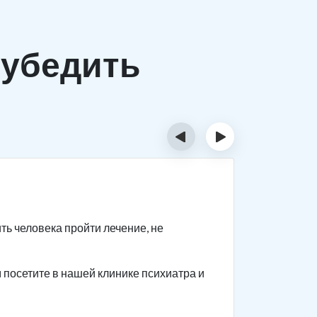
убедить
‹
›
Шаг 2
ть человека пройти лечение, не
Если с пе
человеку 
посетите в нашей клинике психиатра и
Приводите
как челов
так как а