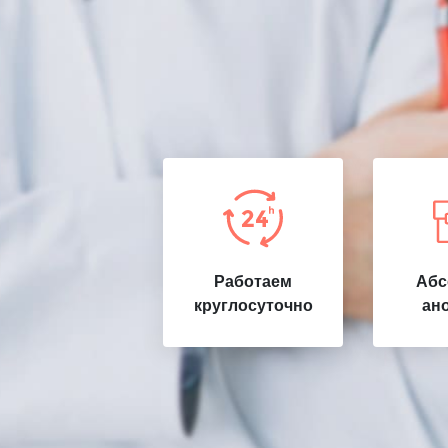
Работаем
Абс
круглосуточно
ан