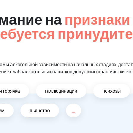
мание на
признаки 
ребуется принудит
мы алкогольной зависимости на начальных стадиях, достат
ение слабоалкогольных напитков допустимо практически еж
я горячка
галлюцинации
психозы
зм
пьянство
...