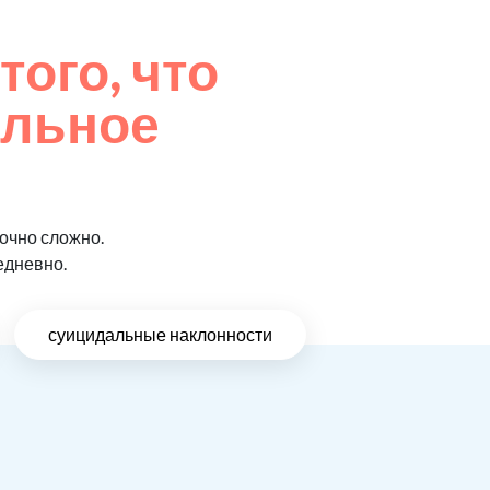
того, что
ельное
очно сложно.
едневно.
суицидальные наклонности