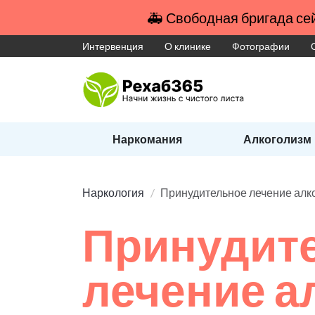
🚑 Свободная бригада сей
Интервенция
О клинике
Фотографии
Наркомания
Алкоголизм
Наркология
Принудительное лечение алк
Принудит
лечение а