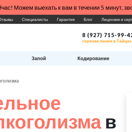
час! Можем выехать к вам в течении 5 минут, зво
Отзывы
Специалисты
Гарантия
Блог
Лицензии и се
8 (927) 715-99-4
горячая линия в Тайцах
Запой
Кодирование
оголизма
ельное
лкоголизма
в