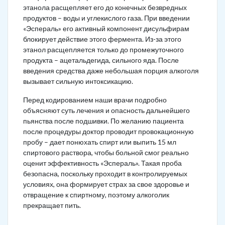
этанола расщепляет его до конечных безвредных
продуктов – воды и углекислого газа. При введении
«Эспераль» его активный компонент дисульфирам
блокирует действие этого фермента. Из-за этого
этанол расщепляется только до промежуточного
продукта – ацетальдегида, сильного яда. После
введения средства даже небольшая порция алкоголя
вызывает сильную интоксикацию.
Перед кодированием наши врачи подробно
объясняют суть лечения и опасность дальнейшего
пьянства после подшивки. По желанию пациента
после процедуры доктор проводит провокационную
пробу – дает понюхать спирт или выпить 15 мл
спиртового раствора, чтобы больной смог реально
оценит эффективность «Эспераль». Такая проба
безопасна, поскольку проходит в контролируемых
условиях, она формирует страх за свое здоровье и
отвращение к спиртному, поэтому алкоголик
прекращает пить.