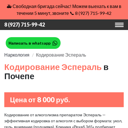
🚑 Свободная бригада сейчас! Можем выехать к вам в
течении 5 минут, звоните 📞 8 (927) 715-99-42
8 (927) 715-99-42
Написать в whatsapp
Наркология
Кодирование Эспераль
Кодирование Эспераль
в
Почепе
Цена от 8 000 руб.
Кодирование от алкоголизма препаратом Эспераль —
эффективная кодировка от алкоголя с выбором формата: укол,
гель, вшивание (подшивка). Клиника «Рехаб 365» подбирает