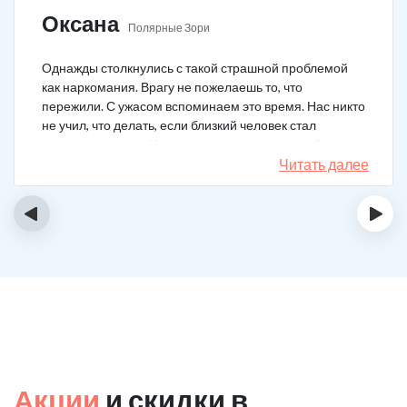
Оксана
Полярные Зори
Однажды столкнулись с такой страшной проблемой
как наркомания. Врагу не пожелаешь то, что
пережили. С ужасом вспоминаем это время. Нас никто
не учил, что делать, если близкий человек стал
наркозависимым. Честно говоря, надежды не было,
думали, что все лечение бесполезно, но решили
Читать далее
попробовать и отправить родственника в клинику на
реабилитацию. Пройдя полный курс лечения он
‹
›
вышел другим человеком. Но всё равно продолжает
работать над собой, ведь побороть тягу к наркотикам
не так-то просто.
Акции
и скидки в