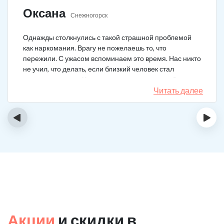
Оксана
Снежногорск
Однажды столкнулись с такой страшной проблемой
как наркомания. Врагу не пожелаешь то, что
пережили. С ужасом вспоминаем это время. Нас никто
не учил, что делать, если близкий человек стал
наркозависимым. Честно говоря, надежды не было,
думали, что все лечение бесполезно, но решили
Читать далее
попробовать и отправить родственника в клинику на
реабилитацию. Пройдя полный курс лечения он
‹
›
вышел другим человеком. Но всё равно продолжает
работать над собой, ведь побороть тягу к наркотикам
не так-то просто.
Акции
и скидки в