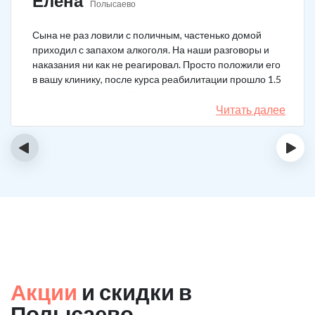
Елена
Полысаево
Сына не раз ловили с поличным, частенько домой
приходил с запахом алкоголя. На наши разговоры и
наказания ни как не реагировал. Просто положили его
в вашу клинику, после курса реабилитации прошло 1.5
года, до сих пор не пьёт.
Читать далее
‹
›
Акции
и скидки в
Полысаево