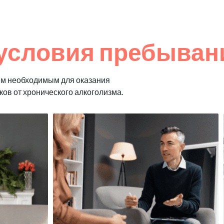
условия пребывани
ем необходимым для оказания
ков от хронического алкоголизма.