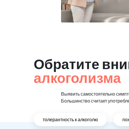
Обратите вни
алкоголизма
Выявить самостоятельно симпто
Большинство считает употребл
толерантность к алкоголю
по