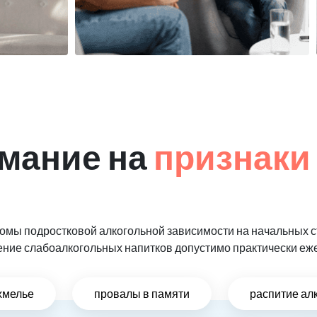
мание на
признаки
мы подростковой алкогольной зависимости на начальных ст
ение слабоалкогольных напитков допустимо практически еж
хмелье
провалы в памяти
распитие ал