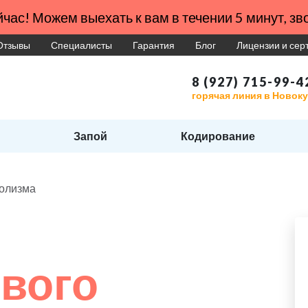
час! Можем выехать к вам в течении 5 минут, зво
Отзывы
Специалисты
Гарантия
Блог
Лицензии и се
8 (927) 715-99-4
горячая линия в Новок
Запой
Кодирование
голизма
вого