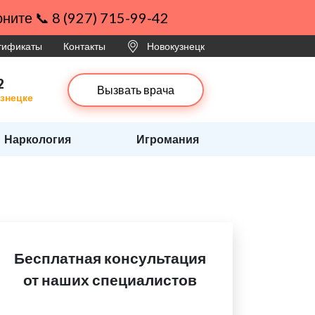
ните 📞 8 (927) 715-99-42
ртификаты
Контакты
Новокузнецк
2
Вызвать врача
узнецке
Наркология
Игромания
Бесплатная консультация
от наших специалистов