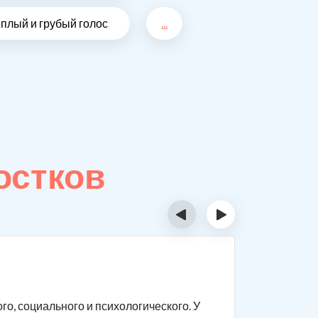
плый и грубый голос
...
остков
‹
›
Особе
о, социального и психологического. У
Подростки