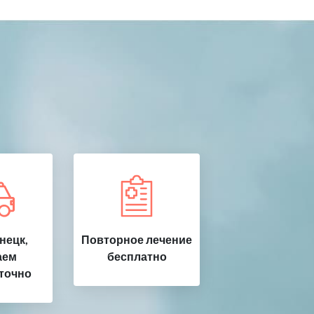
нецк,
Повторное лечение
аем
бесплатно
точно