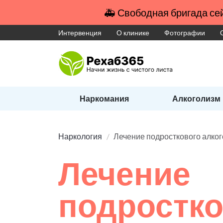
🚑 Свободная бригада сей
Интервенция
О клинике
Фотографии
Наркомания
Алкоголизм
Наркология
Лечение подросткового алко
Лечение
подростко