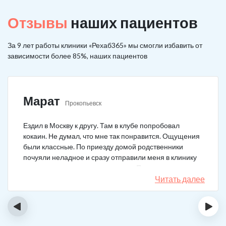
Отзывы
наших пациентов
За 9 лет работы клиники «Рехаб365» мы смогли избавить от
зависимости более 85%, наших пациентов
Марат
Прокопьевск
Ездил в Москву к другу. Там в клубе попробовал
кокаин. Не думал, что мне так понравится. Ощущения
были классные. По приезду домой родственники
почуяли неладное и сразу отправили меня в клинику
после того как я им все рассказал. Прошел курс
лечения, но мысли о коксе не прошли. Сейчас хожу на
Читать далее
курсы анонимных наркоманов, делаю все, чтобы
снова не начать.
‹
›