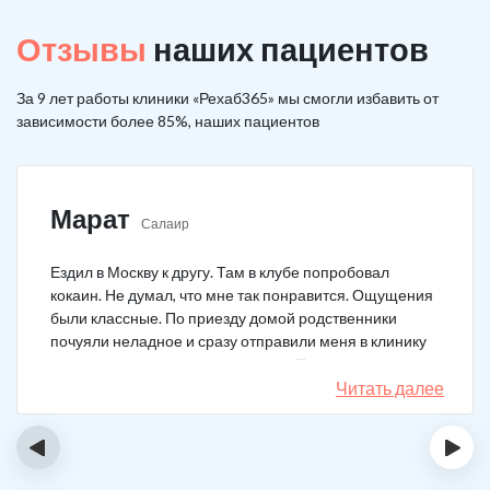
Отзывы
наших пациентов
За 9 лет работы клиники «Рехаб365» мы смогли избавить от
зависимости более 85%, наших пациентов
Марат
Салаир
Ездил в Москву к другу. Там в клубе попробовал
кокаин. Не думал, что мне так понравится. Ощущения
были классные. По приезду домой родственники
почуяли неладное и сразу отправили меня в клинику
после того как я им все рассказал. Прошел курс
лечения, но мысли о коксе не прошли. Сейчас хожу на
Читать далее
курсы анонимных наркоманов, делаю все, чтобы
снова не начать.
‹
›