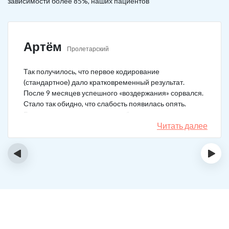
зависимости более 85%, наших пациентов
Артём
Пролетарский
Так получилось, что первое кодирование
(стандартное) дало кратковременный результат.
После 9 месяцев успешного «воздержания» сорвался.
Стало так обидно, что слабость появилась опять.
Решил не затягивать, и опять обратился в клинику.
Мне порекомендовали двойной блок. Согласился, и
Читать далее
сейчас не жалею. Уже два года в полной завязке.
Иногда тянет выпить, но обуздать желание вполне
‹
›
возможно.