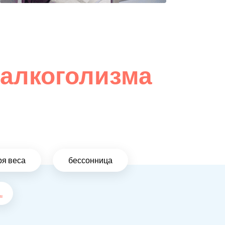
 алкоголизма
ря веса
бессонница
..