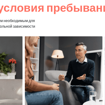
условия пребыван
ем необходимым для
гольной зависимости