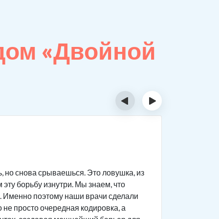
дом «Двойной
‹
›
Пока
, но снова срываешься. Это ловушка, из
Наши врач
эту борьбу изнутри. Мы знаем, что
максималь
. Именно поэтому наши врачи сделали
Основные
 не просто очередная кодировка, а