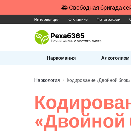
🚑 Свободная бригада сей
Интервенция
О клинике
Фотографии
Наркомания
Алкоголизм
Наркология
Кодирование «Двойной блок» 
Кодирова
«Двойной 