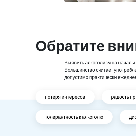
Обратите вни
Выявить алкоголизм на начальн
Большинство считает употребл
допустимо практически ежедне
потеря интересов
радость пр
толерантность к алкоголю
ди