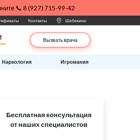
ните 📞 8 (927) 715-99-42
ртификаты
Контакты
Шебекино
2
Вызвать врача
ино
Наркология
Игромания
Бесплатная консультация
от наших специалистов