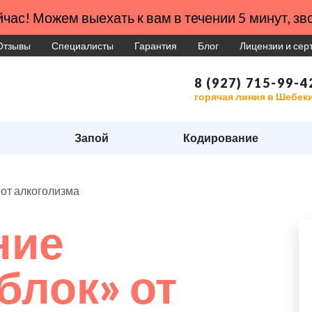
час! Можем выехать к вам в течении 5 минут, зво
Отзывы
Специалисты
Гарантия
Блог
Лицензии и се
8 (927) 715-99-4
горячая линия в Шебек
Запой
Кодирование
от алкоголизма
ние
блок» от