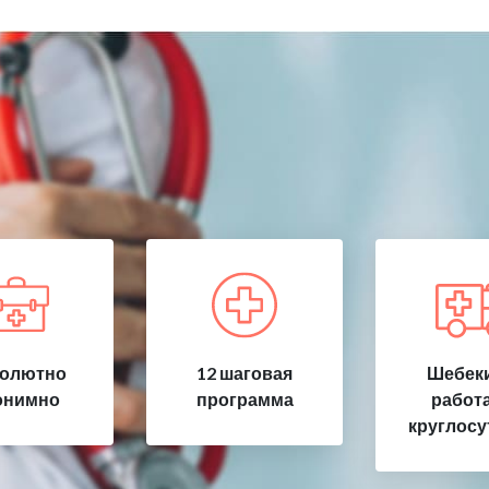
олютно
12 шаговая
Шебеки
онимно
программа
работ
круглосу