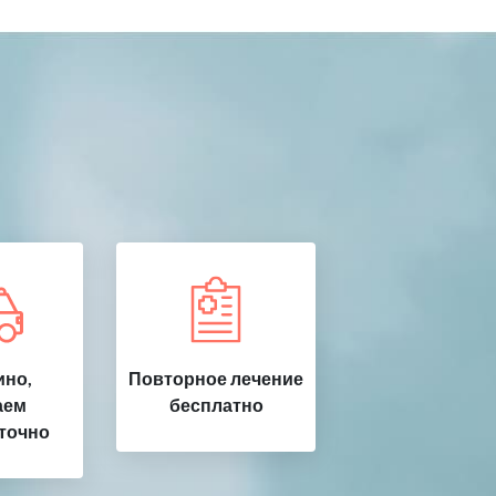
но,
Повторное лечение
аем
бесплатно
точно