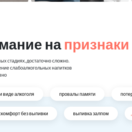
мание на
признаки
ых стадиях, достаточно сложно.
ение слабоалкогольных напитков
вно
и виде алкоголя
провалы памяти
поте
скомфорт без выпивки
выпивка залпом
.