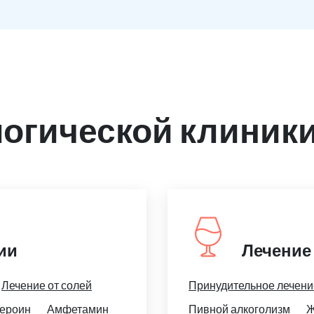
огической клиники
ии
Лечение
Лечение от солей
Принудительное лечени
ероин
Амфетамин
Пивной алкоголизм
Ж