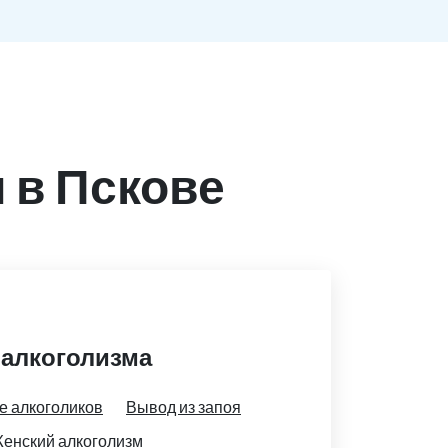
 в Пскове
 алкоголизма
е алкоголиков
Вывод из запоя
енский алкоголизм