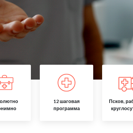
олютно
12 шаговая
Псков, ра
онимно
программа
круглосу