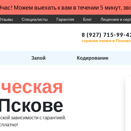
час! Можем выехать к вам в течении 5 минут, зво
Отзывы
Специалисты
Гарантия
Блог
Лицензии и се
8 (927) 715-99-4
горячая линия в Пскове
Запой
Кодирование
ческая
 Пскове
ской зависимости с гарантией.
сплатно!