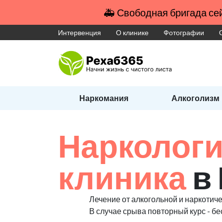
🚑 Свободная бригада сей
Интервенция
О клинике
Фотографии
Наркомания
Алкоголизм
Наркологи
клиника
в
Лечение от алкогольной и наркотиче
В случае срыва повторный курс - бе