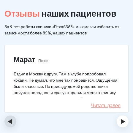
Отзывы
наших пациентов
За 9 лет работы клиники «Рехаб365» мы смогли избавить от
зависимости более 85%, наших пациентов
Марат
Псков
Ездил в Москву к другу. Там в клубе попробовал
кокаин. Не думал, что мне так понравится. Ощущения
были классные. По приезду домой родственники
почуяли неладное и сразу отправили меня в клинику
после того как я им все рассказал. Прошел курс
лечения, но мысли о коксе не прошли. Сейчас хожу на
Читать далее
курсы анонимных наркоманов, делаю все, чтобы
снова не начать.
‹
›