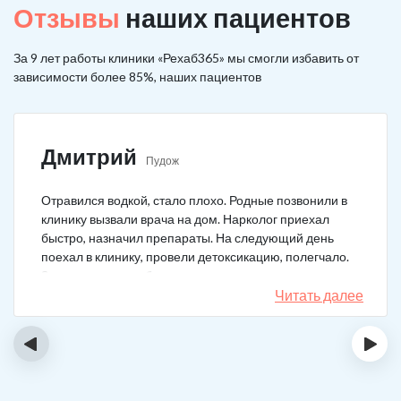
Отзывы
наших пациентов
За 9 лет работы клиники «Рехаб365» мы смогли избавить от
зависимости более 85%, наших пациентов
Дмитрий
Пудож
Отравился водкой, стало плохо. Родные позвонили в
клинику вызвали врача на дом. Нарколог приехал
быстро, назначил препараты. На следующий день
поехал в клинику, провели детоксикацию, полегчало.
Записался на реабилитацию, прошел и теперь думаю,
что в рот водку больше не возьму. Так намучался и
Читать далее
испугался.
‹
›