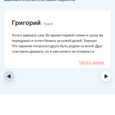
Григорий
Пудож
Хотел завязать сам. Во время первой ломки я сразу же
передумал и хотел бежать за новой дозой. Хорошо.
Что заранее попросил друга быть рядом со мной. Друг
стал меня держать, но я уже ничего не понимал и
начал силой вырываться. Тогда мой товарищ просто
связан меня и позвонил в клинику. На дом приехал
Читать далее
нарколог, мне сделали какую-то капельницу, после
чего я успокоился. Посоветовали приехать в клинику
‹
›
для прохождения курса реабилитации, так я и сделал.
С того дня прошло уже больше двух лет. Уже больше
двух лет как я чист!