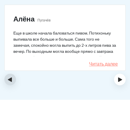
Алёна
Пугачёв
Еще в школе начала баловаться пивом. Потихоньку
выпивала все больше и больше. Сама того не
замечая, спокойно могла выпить до 2-х литров пива за
вечер. По выходным могла вообще прямо с завтрака
выпивать. В клинику решила позвонить сама. Прошла
курс и уже год не принимаю алкоголь вообще никакой.
Читать далее
‹
›