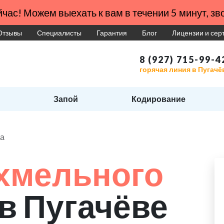
час! Можем выехать к вам в течении 5 минут, зво
Отзывы
Специалисты
Гарантия
Блог
Лицензии и се
8 (927) 715-99-4
горячая линия в Пугачё
Запой
Кодирование
ма
хмельного
в Пугачёве