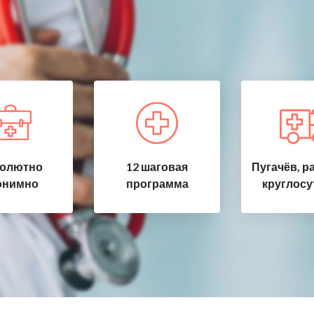
олютно
12 шаговая
Пугачёв, р
онимно
программа
круглосу