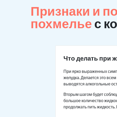
Признаки и п
похмелье
с к
Что делать при 
При ярко выраженных симп
желудка. Делается это все
выводятся алкогольные ос
Вторым шагом будет соблю
большое количество жидкос
продолжать пить жидкость.