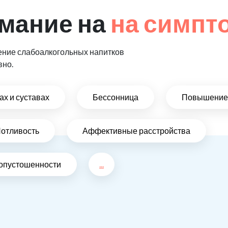
мание на
на симпт
ение слабоалкогольных напитков
вно.
х и суставах
Бессонница
Повышение 
отливость
Аффективные расстройства
 опустошенности
...