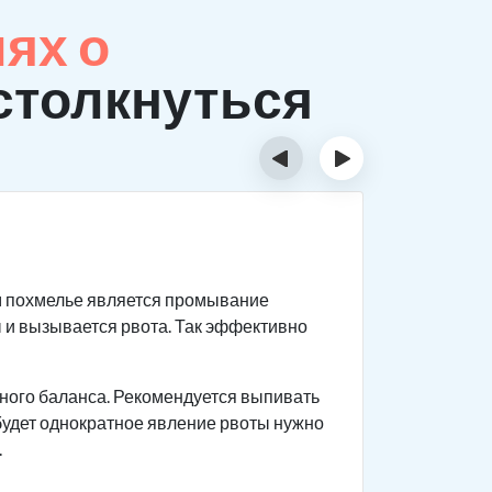
ях о
столкнуться
‹
›
Призн
м похмелье является промывание
Первый
 и вызывается рвота. Так эффективно
происх
Важно в
больном
ного баланса. Рекомендуется выпивать
 будет однократное явление рвоты нужно
Головны
.
горячит
возника