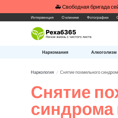
🚑 Свободная бригада сей
Интервенция
О клинике
Фотографии
Наркомания
Алкоголизм
Наркология
Снятие похмельного синдро
Снятие по
синдрома