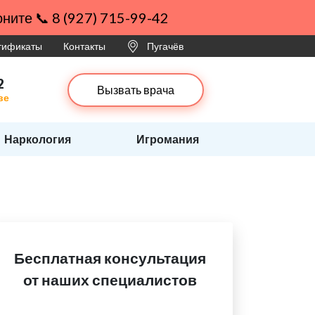
ните 📞 8 (927) 715-99-42
ртификаты
Контакты
Пугачёв
2
Вызвать врача
ве
Наркология
Игромания
Бесплатная консультация
от наших специалистов