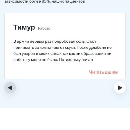
зависимости более 85%, наших пациентов
Тимур
Рябово
В армии первый раз попробовал соль. Стал
принимать за компанию от скуки. После дембеля не
был уверен в своих силах так как ни образования ни
работы у меня не было. Потихоньку начал
зарабатывать и тратить их на соль. Спустя год завел
девушку и ей не нравилось мое пристрастие к
Читать далее
наркотикам. Пошел на лечение, чтобы ее не потерять.
Сейчас мы вместе, с солью я завязал. Все хорошо.
‹
›
Спасибо врачам!