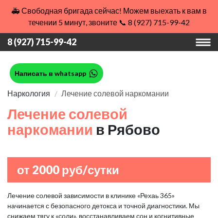
🚑 Свободная бригада сейчас! Можем выехать к вам в
течении 5 минут, звоните 📞 8 (927) 715-99-42
8 (927) 715-99-42
Написать в whatsapp
Наркология
Лечение солевой наркомании
Лечение солевой
наркомании
в Рябово
от 2000 руб/сутки
Лечение солевой зависимости в клинике «Рехаь 365»
начинается с безопасного детокса и точной диагностики. Мы
снижаем тягу к «соли», восстанавливаем сон и когнитивные