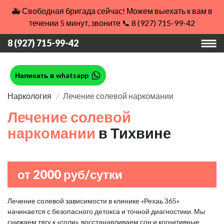
🚑 Свободная бригада сейчас! Можем выехать к вам в
течении 5 минут, звоните 📞 8 (927) 715-99-42
8 (927) 715-99-42
Написать в whatsapp
Наркология
Лечение солевой наркомании
Лечение солевой
наркомании
в Тихвине
от 2000 руб/сутки
Лечение солевой зависимости в клинике «Рехаь 365»
начинается с безопасного детокса и точной диагностики. Мы
снижаем тягу к «соли», восстанавливаем сон и когнитивные