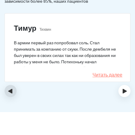
зависимости более 85%, наших пациентов
Тимур
Тихвин
В армии первый раз попробовал соль. Стал
принимать за компанию от скуки. После дембеля не
был уверен в своих силах так как ни образования ни
работы у меня не было. Потихоньку начал
зарабатывать и тратить их на соль. Спустя год завел
девушку и ей не нравилось мое пристрастие к
Читать далее
наркотикам. Пошел на лечение, чтобы ее не потерять.
Сейчас мы вместе, с солью я завязал. Все хорошо.
‹
›
Спасибо врачам!