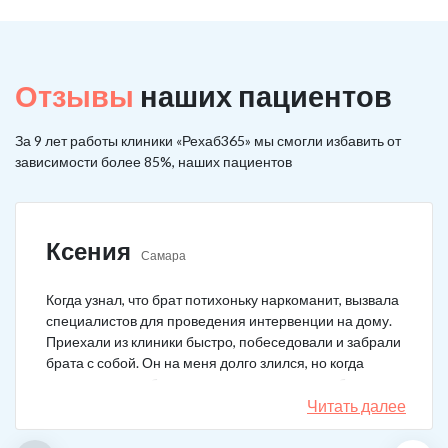
Отзывы
наших пациентов
За 9 лет работы клиники «Рехаб365» мы смогли избавить от
зависимости более 85%, наших пациентов
Ксения
Самара
Когда узнал, что брат потихоньку наркоманит, вызвала
специалистов для проведения интервенции на дому.
Приехали из клиники быстро, побеседовали и забрали
брата с собой. Он на меня долго злился, но когда
понял, что если бы я не пошла на тот шаг, он бы не
выкарабкался. После курса вышел здоровым. Больше
Читать далее
не принимает.