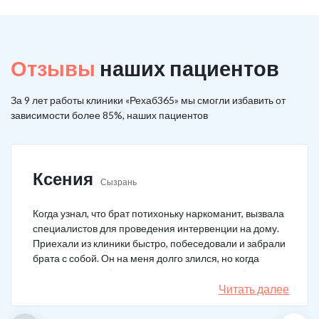
Отзывы
наших пациентов
За 9 лет работы клиники «Рехаб365» мы смогли избавить от
зависимости более 85%, наших пациентов
Ксения
Сызрань
Когда узнал, что брат потихоньку наркоманит, вызвала
специалистов для проведения интервенции на дому.
Приехали из клиники быстро, побеседовали и забрали
брата с собой. Он на меня долго злился, но когда
понял, что если бы я не пошла на тот шаг, он бы не
выкарабкался. После курса вышел здоровым. Больше
Читать далее
не принимает.