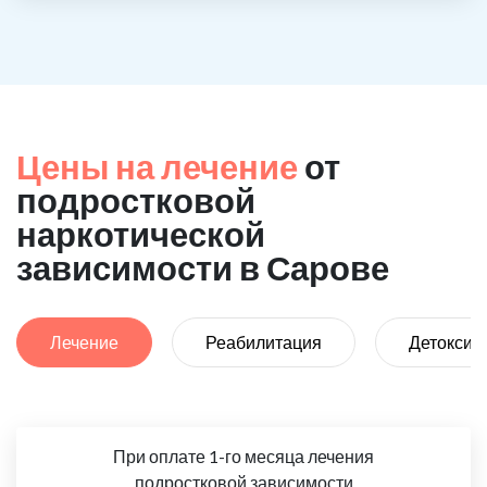
Цены на лечение
от
подростковой
наркотической
зависимости в Сарове
Лечение
Реабилитация
Детоксик
При оплате 1-го месяца лечения
подростковой зависимости