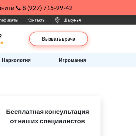
ните 📞 8 (927) 715-99-42
ртификаты
Контакты
Шахунья
2
Вызвать врача
ье
Наркология
Игромания
Бесплатная консультация
от наших специалистов