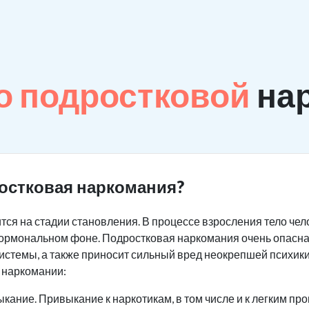
о подростковой
на
остковая наркомания?
тся на стадии становления. В процессе взросления тело че
 гормональном фоне. Подростковая наркомания очень опасна
системы, а также приносит сильный вред неокрепшей психики
 наркомании:
кание. Привыкание к наркотикам, в том числе и к легким про