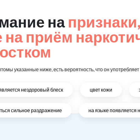
мание на
признаки
на приём наркоти
остком
птомы указанные ниже, есть вероятность, что он употребляе
оявляется нездоровый блеск
цвет кожи
виться сильное раздражение
на языке появляется 