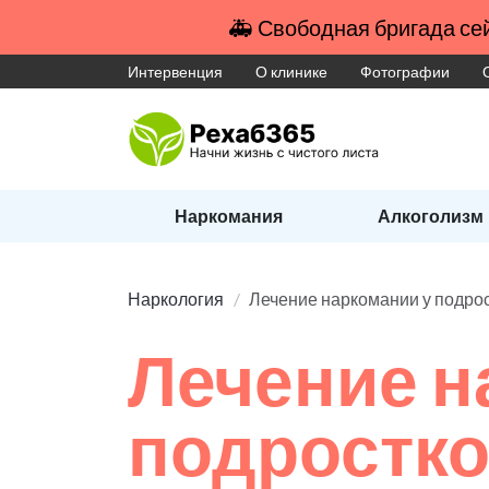
🚑 Свободная бригада сей
Интервенция
О клинике
Фотографии
Наркомания
Алкоголизм
Наркология
Лечение наркомании у подро
Лечение н
подростк