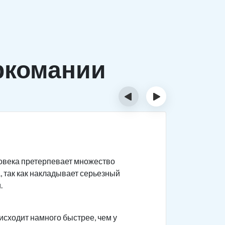
ркомании
‹
›
Причи
ловека претерпевает множество
Существуе
, так как накладывает серьезный
Биолог
.
быстро
наркот
исходит намного быстрее, чем у
психоз.