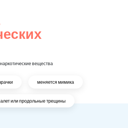
,
ческих
т наркотические вещества
зрачки
меняется мимика
налет или продольные трещины