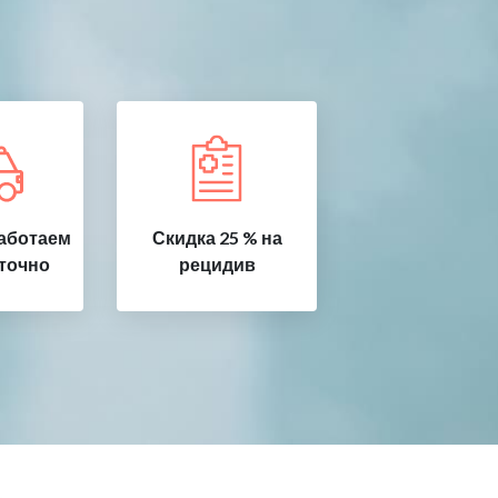
аботаем
Скидка 25 % на
точно
рецидив