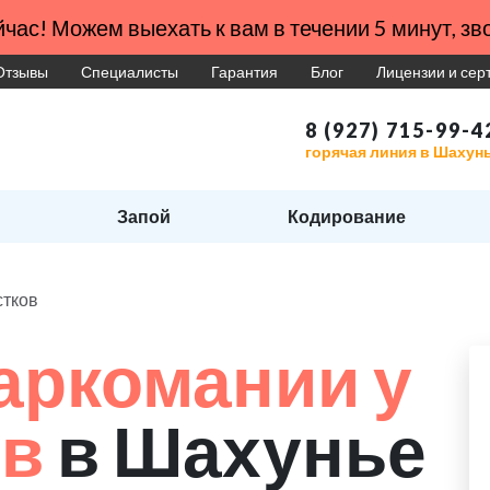
час! Можем выехать к вам в течении 5 минут, зво
Отзывы
Специалисты
Гарантия
Блог
Лицензии и се
8 (927) 715-99-4
горячая линия в Шахун
Запой
Кодирование
стков
аркомании у
ов
в Шахунье