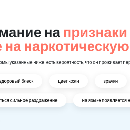
мание на
признаки
на наркотическую
омы указанные ниже, есть вероятность, что он проживает пе
ездоровый блеск
цвет кожи
зрачки
виться сильное раздражение
на языке появляется 