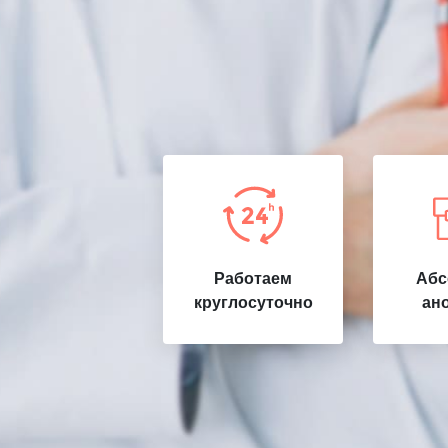
Работаем
Абс
круглосуточно
ан