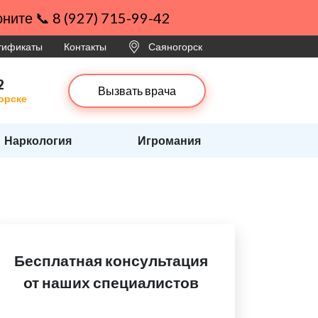
ните 📞 8 (927) 715-99-42
ртификаты
Контакты
Саяногорск
2
Вызвать врача
орске
Наркология
Игромания
Бесплатная консультация
от наших специалистов