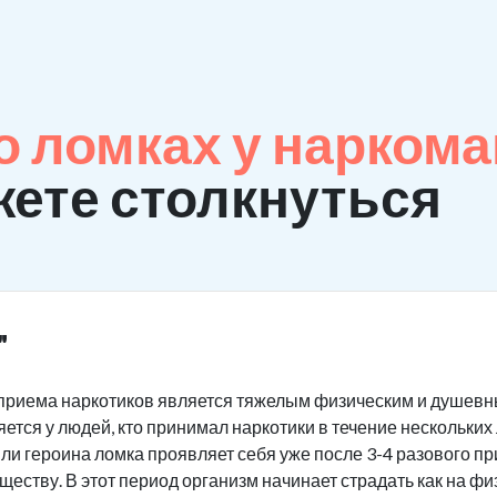
 ломках у нарком
ете столкнуться
"
приема наркотиков является тяжелым физическим и душевны
ется у людей, кто принимал наркотики в течение нескольких
или героина ломка проявляет себя уже после 3-4 разового п
ству. В этот период организм начинает страдать как на физ