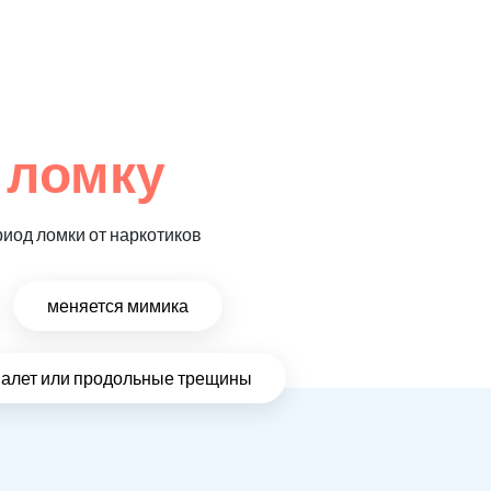
 ломку
риод ломки от наркотиков
меняется мимика
налет или продольные трещины