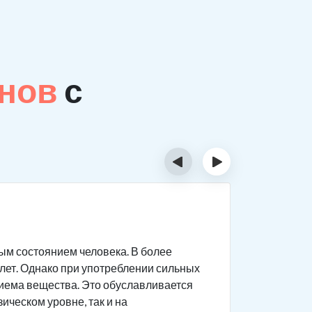
анов
с
‹
›
Сколь
м состоянием человека. В более
Обычно ло
 лет. Однако при употреблении сильных
раньше. П
риема вещества. Это обуславливается
применени
ическом уровне, так и на
является 