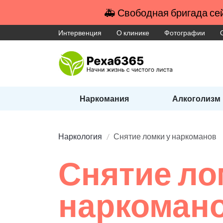
🚑 Свободная бригада сей
Интервенция
О клинике
Фотографии
Наркомания
Алкоголизм
Наркология
Снятие ломки у наркоманов
Снятие ло
наркоман