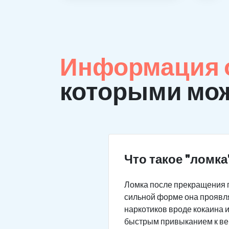
Информация о
которыми мож
Что такое "ломка
Ломка после прекращения 
сильной форме она проявля
наркотиков вроде кокаина 
быстрым привыканием к веще