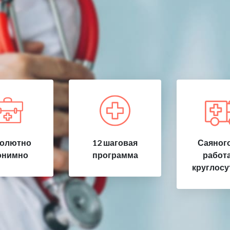
олютно
12 шаговая
Саяного
онимно
программа
работ
круглосу