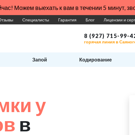
час! Можем выехать к вам в течении 5 минут, зво
Отзывы
Специалисты
Гарантия
Блог
Лицензии и се
8 (927) 715-99-4
горячая линия в Саяног
Запой
Кодирование
мки у
ов
в