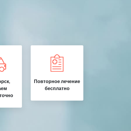
рск,
Повторное лечение
аем
бесплатно
точно