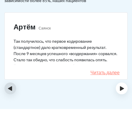
зависимости более 85%, наших пациентов
Артём
Саянск
Так получилось, что первое кодирование
(стандартное) дало кратковременный результат.
После 9 месяцев успешного «воздержания» сорвался.
Стало так обидно, что слабость появилась опять.
Решил не затягивать, и опять обратился в клинику.
Мне порекомендовали двойной блок. Согласился, и
Читать далее
сейчас не жалею. Уже два года в полной завязке.
Иногда тянет выпить, но обуздать желание вполне
‹
›
возможно.