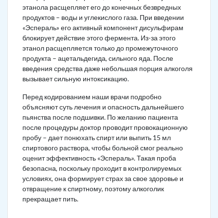
этанола расщепляет его до конечных безвредных
продуктов – воды и углекислого газа. При введении
«Эспераль» его активный компонент дисульфирам
блокирует действие этого фермента. Из-за этого
этанол расщепляется только до промежуточного
продукта – ацетальдегида, сильного яда. После
введения средства даже небольшая порция алкоголя
вызывает сильную интоксикацию.
Перед кодированием наши врачи подробно
объясняют суть лечения и опасность дальнейшего
пьянства после подшивки. По желанию пациента
после процедуры доктор проводит провокационную
пробу – дает понюхать спирт или выпить 15 мл
спиртового раствора, чтобы больной смог реально
оценит эффективность «Эспераль». Такая проба
безопасна, поскольку проходит в контролируемых
условиях, она формирует страх за свое здоровье и
отвращение к спиртному, поэтому алкоголик
прекращает пить.