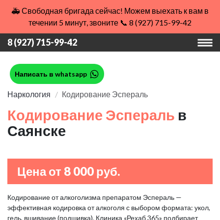
🚑 Свободная бригада сейчас! Можем выехать к вам в
течении 5 минут, звоните 📞 8 (927) 715-99-42
8 (927) 715-99-42
Написать в whatsapp
Наркология
Кодирование Эспераль
Кодирование Эспераль
в
Саянске
Цена от 8 000 руб.
Кодирование от алкоголизма препаратом Эспераль —
эффективная кодировка от алкоголя с выбором формата: укол,
гель, вшивание (подшивка). Клиника «Рехаб 365» подбирает