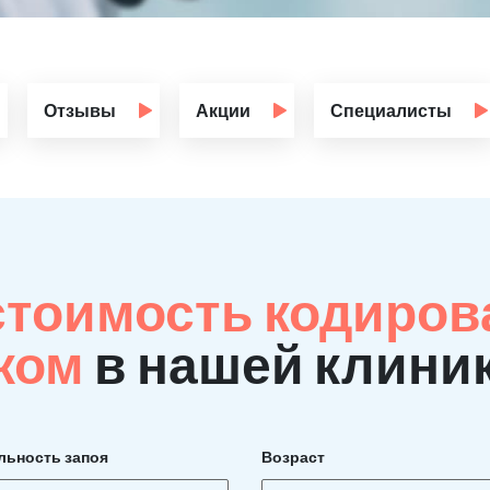
Отзывы
Акции
Специалисты
стоимость кодиров
ком
в нашей клини
льность запоя
Возраст