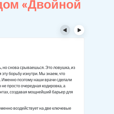
дом «Двойной
‹
›
Пока
, но снова срываешься. Это ловушка, из
Наши врач
эту борьбу изнутри. Мы знаем, что
максималь
. Именно поэтому наши врачи сделали
Основные
 не просто очередная кодировка, а
онтах, создавая мощнейший барьер для
Длитель
толеран
еменно воздействует на две ключевые
Неодно