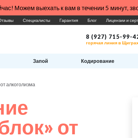
час! Можем выехать к вам в течении 5 минут, зво
Отзывы
Специалисты
Гарантия
Блог
Лицензии и се
8 (927) 715-99-4
горячая линия в Щигра
Запой
Кодирование
от алкоголизма
ние
блок» от