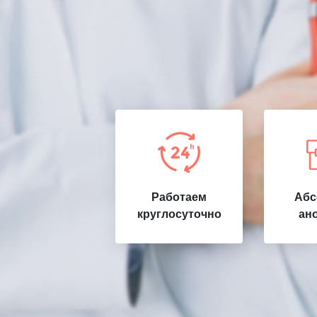
Работаем
Абс
круглосуточно
ан