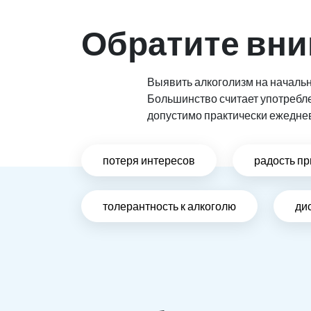
Обратите вни
Выявить алкоголизм на начальн
Большинство считает употребл
допустимо практически ежедне
потеря интересов
радость пр
толерантность к алкоголю
ди