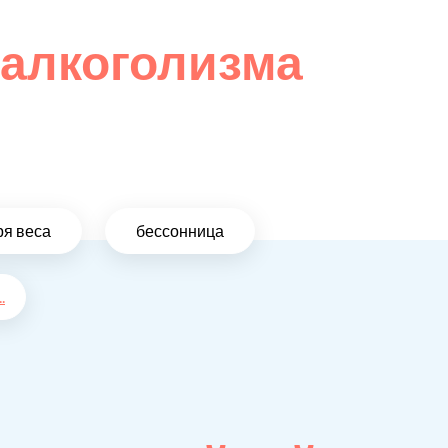
 алкоголизма
ря веса
бессонница
..