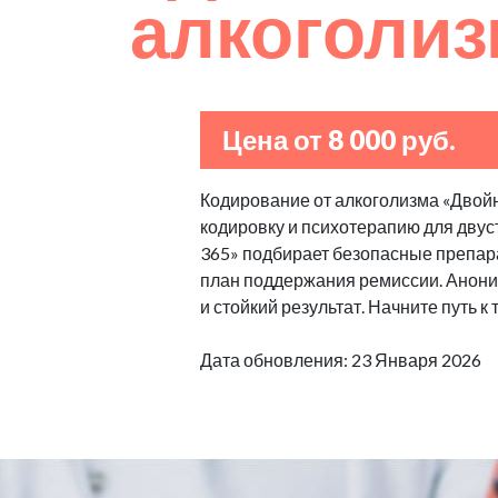
алкоголи
Цена от 8 000 руб.
Кодирование от алкоголизма «Двой
кодировку и психотерапию для двуст
365» подбирает безопасные препара
план поддержания ремиссии. Аноним
и стойкий результат. Начните путь к
Дата обновления: 23 Января 2026