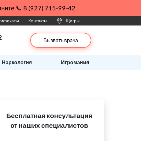
ните 📞 8 (927) 715-99-42
ртификаты
Контакты
Щигры
2
Вызвать врача
х
Наркология
Игромания
Бесплатная консультация
от наших специалистов