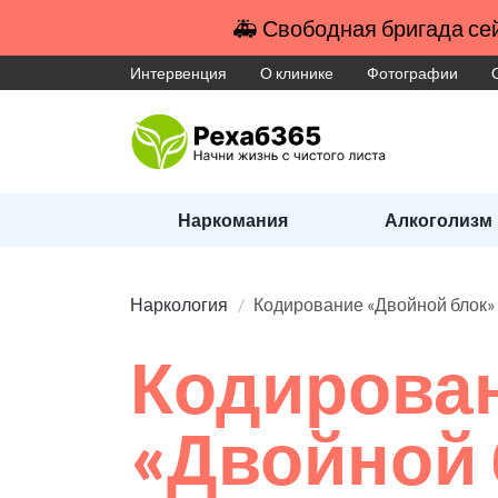
🚑 Свободная бригада сей
Интервенция
О клинике
Фотографии
Наркомания
Алкоголизм
Наркология
Кодирование «Двойной блок» 
Кодирова
«Двойной 