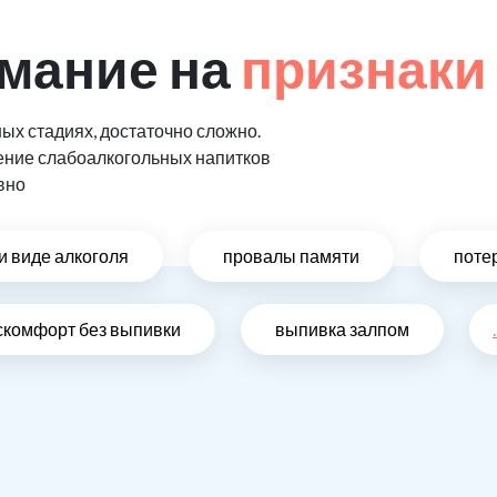
мание на
признаки
ых стадиях, достаточно сложно.
ение слабоалкогольных напитков
вно
и виде алкоголя
провалы памяти
поте
скомфорт без выпивки
выпивка залпом
.