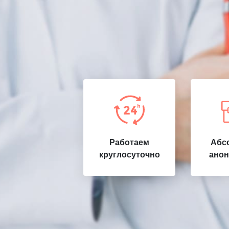
Работаем
Абс
круглосуточно
анон