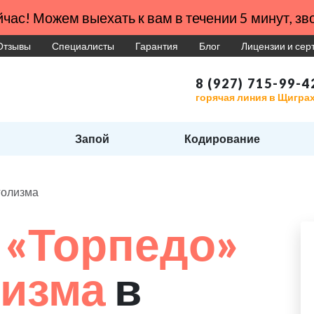
час! Можем выехать к вам в течении 5 минут, зво
Отзывы
Специалисты
Гарантия
Блог
Лицензии и се
8 (927) 715-99-4
горячая линия в Щигра
Запой
Кодирование
голизма
 «Торпедо»
лизма
в