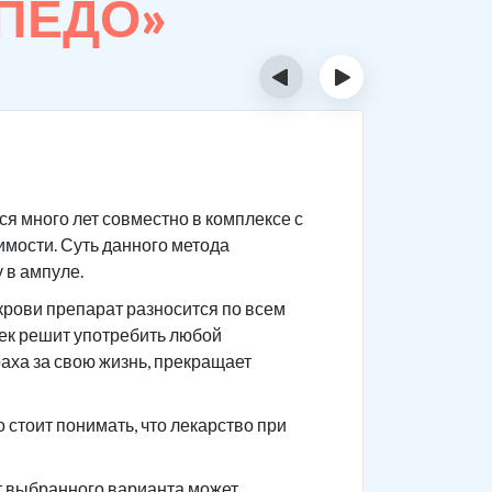
РПЕДО»
‹
›
Суть 
я много лет совместно в комплексе с
Сам препа
имости. Суть данного метода
После при
 в ампуле.
приема го
крови препарат разносится по всем
Чтобы не 
век решит употребить любой
употребле
раха за свою жизнь, прекращает
ваши това
анамнез.
стоит понимать, что лекарство при
от выбранного варианта может