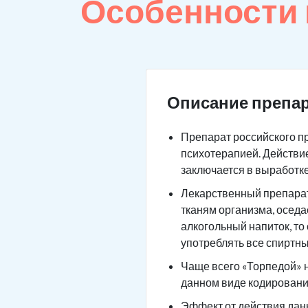
Особенности
Описание препар
Препарат российского п
психотерапией. Действие
заключается в выработк
Лекарственный препарат 
тканям организма, оседа
алкогольный напиток, то
употреблять все спиртны
Чаще всего «Торпедой» н
данном виде кодировани
Эффект от действия данн