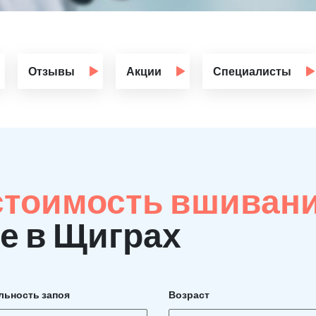
Отзывы
Акции
Специалисты
стоимость вшиван
е в Щиграх
льность запоя
Возраст