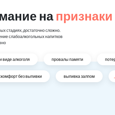
мание на
признаки
ых стадиях, достаточно сложно.
ение слабоалкогольных напитков
вно
и виде алкоголя
провалы памяти
поте
скомфорт без выпивки
выпивка залпом
.