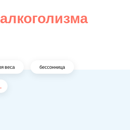
 алкоголизма
ря веса
бессонница
..