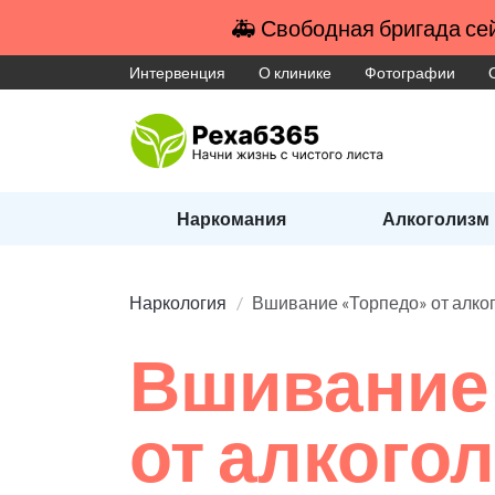
🚑 Свободная бригада сей
Интервенция
О клинике
Фотографии
Наркомания
Алкоголизм
Наркология
Вшивание «Торпедо» от алко
Вшивание
от алкого