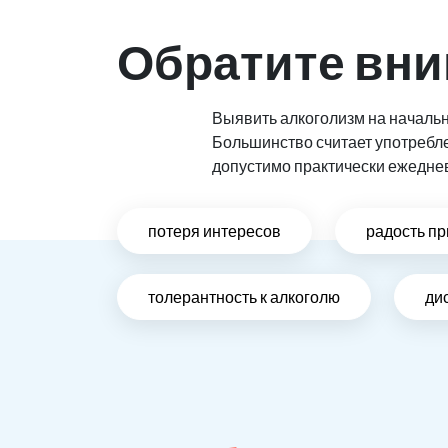
Обратите вни
Выявить алкоголизм на начальн
Большинство считает употребл
допустимо практически ежедне
потеря интересов
радость пр
толерантность к алкоголю
ди