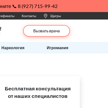
ните 📞 8 (927) 715-99-42
ртификаты
Контакты
Щигры
2
Вызвать врача
х
Наркология
Игромания
Бесплатная консультация
от наших специалистов