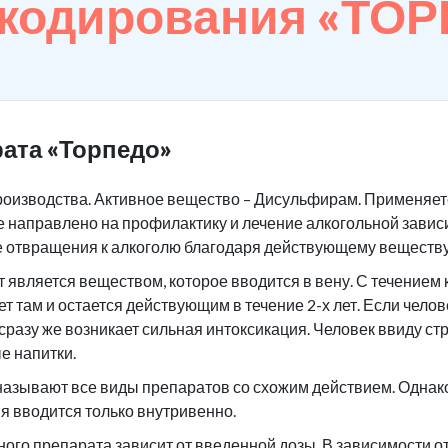
 кодирования «ТО
ата «Торпедо»
роизводства. Активное вещество – Дисульфирам. Применяетс
 направлено на профилактику и лечение алкогольной завис
е отвращения к алкоголю благодаря действующему веществу
является веществом, которое вводится в вену. С течением 
ет там и остается действующим в течение 2-х лет. Если чело
 сразу же возникает сильная интоксикация. Человек ввиду ст
е напитки.
азывают все виды препаратов со схожим действием. Однако 
я вводится только внутривенно.
ого препарата зависит от введенной дозы. В зависимости 