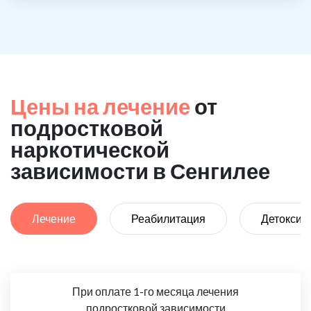
Цены на лечение
от
подростковой
наркотической
зависимости в Сенгилее
Лечение
Реабилитация
Детоксик
При оплате 1-го месяца лечения
подростковой зависимости