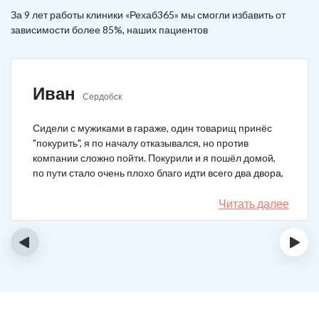
За 9 лет работы клиники «Рехаб365» мы смогли избавить от
зависимости более 85%, наших пациентов
Иван
Сердобск
Сидели с мужиками в гараже, один товарищ принёс
"покурить", я по началу отказывался, но против
компании сложно пойти. Покурили и я пошёл домой,
по пути стало очень плохо благо идти всего два двора,
пришёл домой сразу жену попросил вызвать врача,
чувствовал что точно, что-то не так. Спасибо большое,
Читать далее
что быстро приехали, поставили капельницу и уже
минут через 20-30 капельница начала действовать и
‹
›
меня начало отпускать. После оказалось, что товарищ
угостил нас какой то химической дрянью, мне сразу
показалось, что как то странно выглядит смесь, но
особого значения не придал, а стоило.