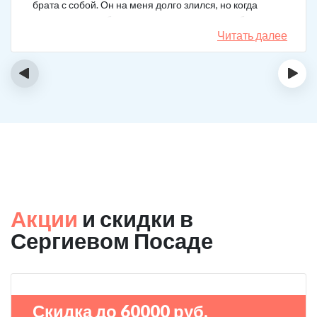
брата с собой. Он на меня долго злился, но когда
понял, что если бы я не пошла на тот шаг, он бы не
выкарабкался. После курса вышел здоровым. Больше
Читать далее
не принимает.
‹
›
Акции
и скидки в
Сергиевом Посаде
Скидка до 60000 руб.