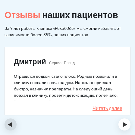
Отзывы
наших пациентов
За 9 лет работы клиники «Рехаб365» мы смогли избавить от
зависимости более 85%, наших пациентов
Дмитрий
Сергиев Посад
Отравился водкой, стало плохо. Родные позвонили в
клинику вызвали врача на дом. Нарколог приехал
быстро, назначил препараты. На следующий день
поехал в клинику, провели детоксикацию, полегчало.
Записался на реабилитацию, прошел и теперь думаю,
что в рот водку больше не возьму. Так намучался и
Читать далее
испугался.
‹
›