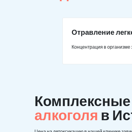
Отравление легк
Концентрация в организме э
Комплексны
алкоголя
в Ис
Цена на детоксикацию в нашей клинике зави