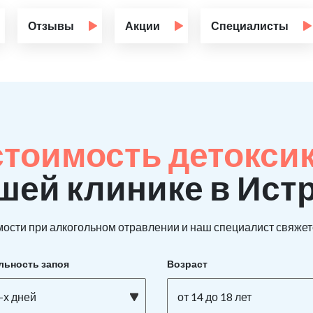
Отзывы
Акции
Специалисты
стоимость детокси
шей клинике в Ист
ости при алкогольном отравлении и наш специалист свяжетс
льность запоя
Возраст
-х дней
от 14 до 18 лет