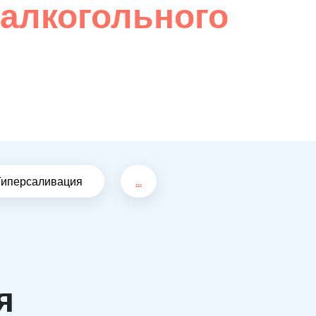
 алкогольного
Гиперсаливация
...
я