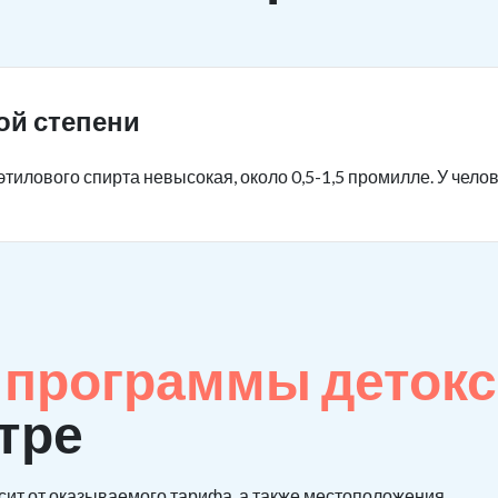
ой степени
тилового спирта невысокая, около 0,5-1,5 промилле. У чело
е
программы детокс
тре
сит от оказываемого тарифа, а также местоположения.