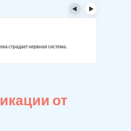
‹
›
Отрав
века страдает нервная система.
Нарушаютс
невыражен
икации от