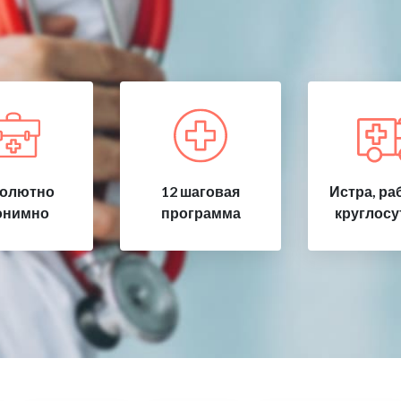
олютно
12 шаговая
Истра, ра
онимно
программа
круглосу