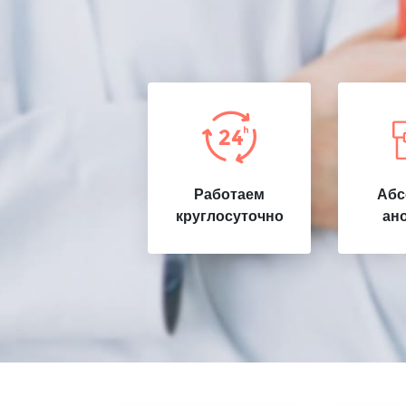
Работаем
Абс
круглосуточно
ан