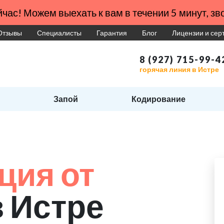
час! Можем выехать к вам в течении 5 минут, зво
Отзывы
Специалисты
Гарантия
Блог
Лицензии и се
8 (927) 715-99-4
горячая линия в Истре
Запой
Кодирование
ция от
в Истре