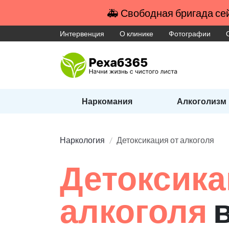
🚑 Свободная бригада сей
Интервенция
О клинике
Фотографии
Наркомания
Алкоголизм
Наркология
Детоксикация от алкоголя
Детоксика
алкоголя