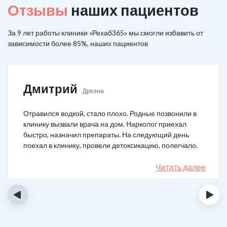
Отзывы
наших пациентов
За 9 лет работы клиники «Рехаб365» мы смогли избавить от
зависимости более 85%, наших пациентов
Дмитрий
Дрезна
Отравился водкой, стало плохо. Родные позвонили в
клинику вызвали врача на дом. Нарколог приехал
быстро, назначил препараты. На следующий день
поехал в клинику, провели детоксикацию, полегчало.
Записался на реабилитацию, прошел и теперь думаю,
что в рот водку больше не возьму. Так намучался и
Читать далее
испугался.
‹
›