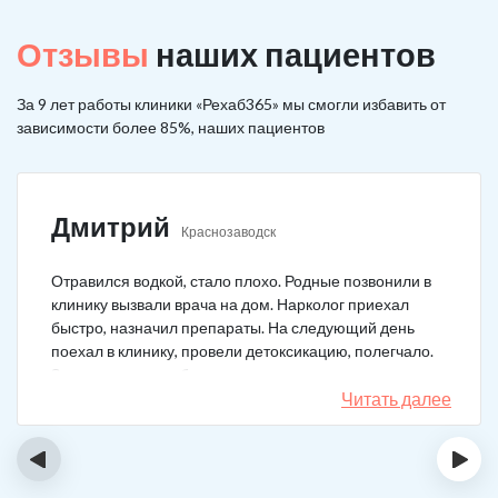
Отзывы
наших пациентов
За 9 лет работы клиники «Рехаб365» мы смогли избавить от
зависимости более 85%, наших пациентов
Дмитрий
Краснозаводск
Отравился водкой, стало плохо. Родные позвонили в
клинику вызвали врача на дом. Нарколог приехал
быстро, назначил препараты. На следующий день
поехал в клинику, провели детоксикацию, полегчало.
Записался на реабилитацию, прошел и теперь думаю,
что в рот водку больше не возьму. Так намучался и
Читать далее
испугался.
‹
›