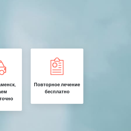
менск,
Повторное лечение
аем
бесплатно
точно