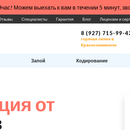
час! Можем выехать к вам в течении 5 минут, зво
Отзывы
Специалисты
Гарантия
Блог
Лицензии и се
8 (927) 715-99-4
горячая линия в
Краснознаменске
Запой
Кодирование
ция от
в