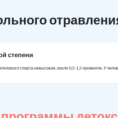
ольного отравлени
ой степени
тилового спирта невысокая, около 0,5-1,5 промилле. У чело
е
программы детокс