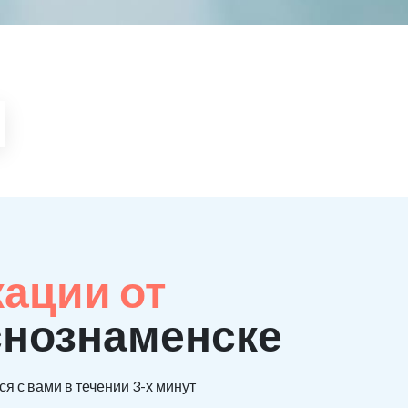
кации от
снознаменске
я с вами в течении 3-х минут