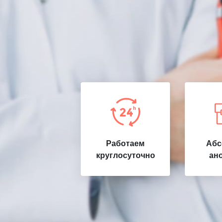
Работаем
Абс
круглосуточно
ан