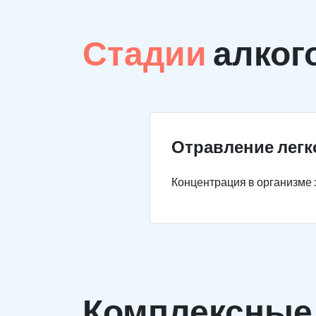
Стадии
алког
Отравление легк
Концентрация в организме э
Комплексны