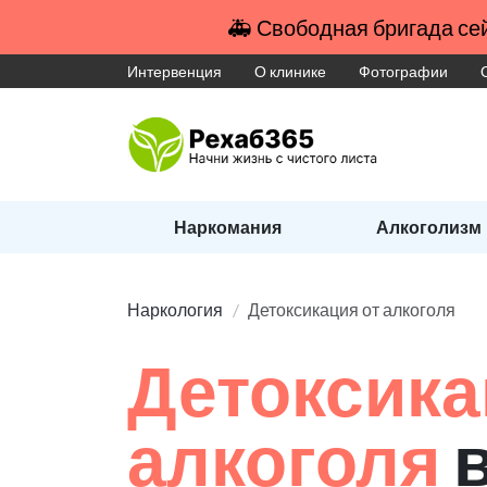
🚑 Свободная бригада сей
Интервенция
О клинике
Фотографии
Наркомания
Алкоголизм
Наркология
Детоксикация от алкоголя
Детоксика
алкоголя