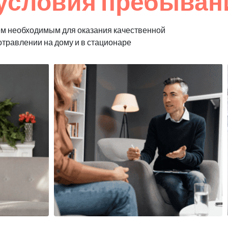
условия пребыван
м необходимым для оказания качественной
отравлении на дому и в стационаре