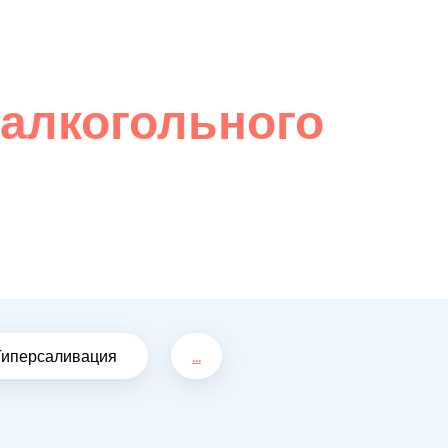
 алкогольного
Гиперсаливация
...