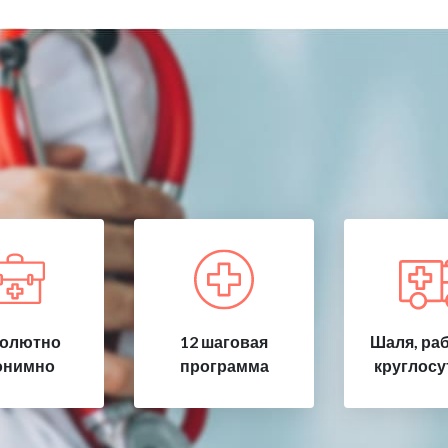
олютно
12 шаговая
Шаля, ра
онимно
программа
круглосу