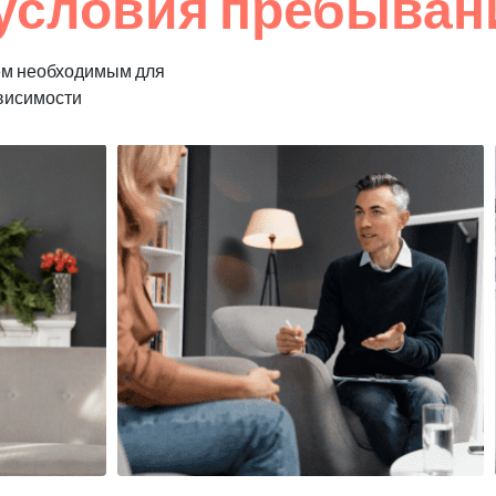
условия пребыван
ем необходимым для
ависимости