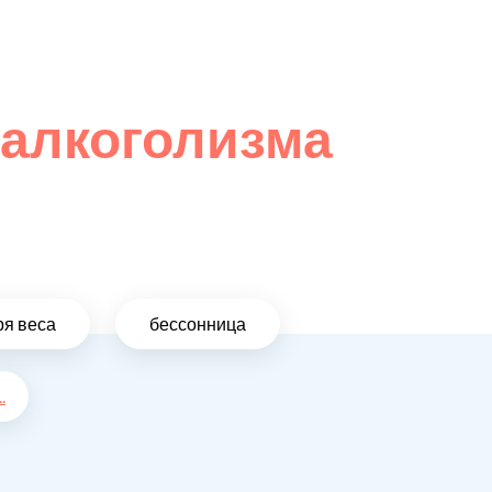
 алкоголизма
ря веса
бессонница
..