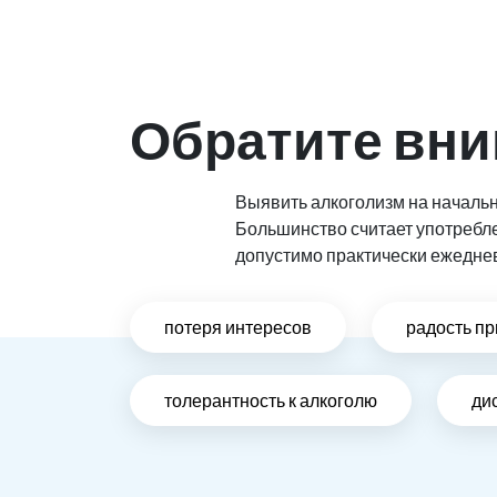
Обратите вни
Выявить алкоголизм на начальн
Большинство считает употребл
допустимо практически ежедне
потеря интересов
радость пр
толерантность к алкоголю
ди