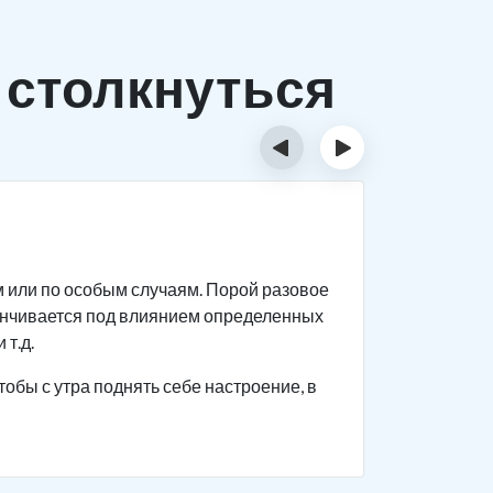
 столкнуться
‹
›
Исти
м или по особым случаям. Порой разовое
Спиртное 
анчивается под влиянием определенных
прекращен
 т.д.
Человек с
тобы с утра поднять себе настроение, в
поведение