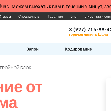
час! Можем выехать к вам в течении 5 минут, зво
Отзывы
Специалисты
Гарантия
Блог
Лицензии и се
8 (927) 715-99-4
горячая линия в Шали
Запой
Кодирование
ма ТРОЙНОЙ БЛОК
ие от
ма