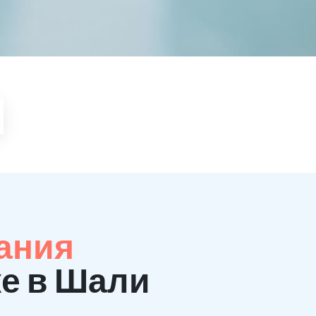
ания
ке в Шали