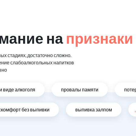
мание на
признаки
ых стадиях, достаточно сложно.
ение слабоалкогольных напитков
вно
и виде алкоголя
провалы памяти
поте
скомфорт без выпивки
выпивка залпом
.