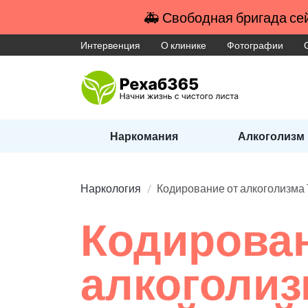
🚑 Свободная бригада сей
Интервенция
О клинике
Фотографии
Наркомания
Алкоголизм
Наркология
Кодирование от алкоголиз
Кодирован
алкоголиз