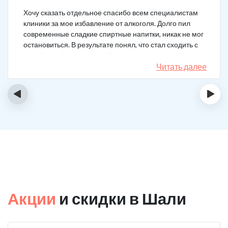
Хочу сказать отдельное спасибо всем специалистам
клиники за мое избавление от алкоголя. Долго пил
современные сладкие спиртные напитки, никак не мог
остановиться. В результате понял, что стал сходить с
ума. Каждый день не мог без выпивки. Когда осознал,
понял, что надо что-то в своей жизни менять. Нашел
Читать далее
телефон клиники в интернете, сразу приехал и
запился на курс реабилитации. Сейчас не пью
‹
›
вообще, и начинать не хочу!
Акции
и скидки в Шали