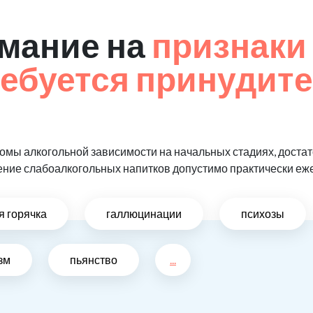
мание на
признаки 
ребуется принудит
мы алкогольной зависимости на начальных стадиях, достат
ение слабоалкогольных напитков допустимо практически еж
я горячка
галлюцинации
психозы
зм
пьянство
...