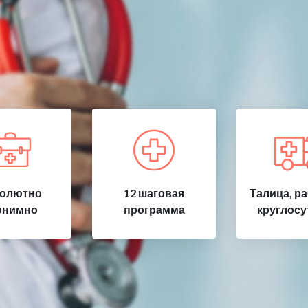
олютно
12 шаговая
Талица, р
онимно
программа
круглосу