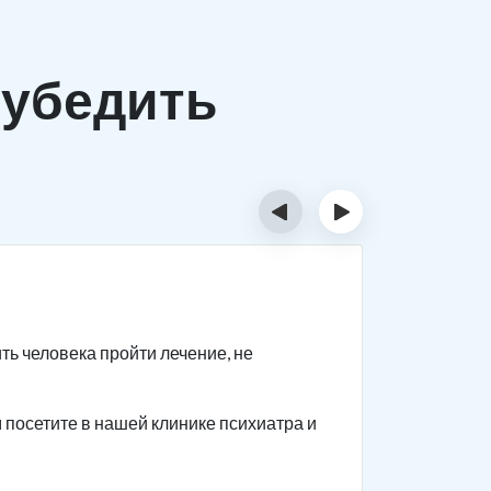
убедить
‹
›
Шаг 2
ть человека пройти лечение, не
Если с пе
человеку 
посетите в нашей клинике психиатра и
Приводите
как челов
так как а