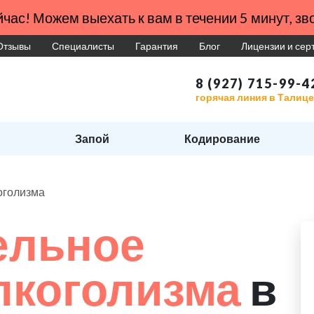
час! Можем выехать к вам в течении 5 минут, зво
Отзывы
Специалисты
Гарантия
Блог
Лицензии и се
8 (927) 715-99-4
горячая линия в Талице
Запой
Кодирование
оголизма
ельное
лкоголизма
в