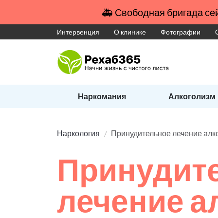
🚑 Свободная бригада сей
Интервенция
О клинике
Фотографии
Наркомания
Алкоголизм
Наркология
Принудительное лечение алк
Принудит
лечение а