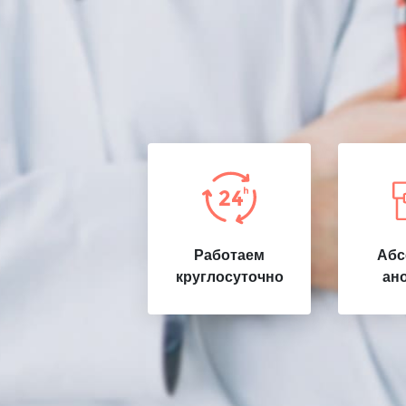
Работаем
Абс
круглосуточно
ан