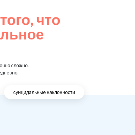
того, что
ельное
очно сложно.
едневно.
суицидальные наклонности