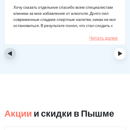
Хочу сказать отдельное спасибо всем специалистам
клиники за мое избавление от алкоголя. Долго пил
современные сладкие спиртные напитки, никак не мог
остановиться. В результате понял, что стал сходить с
ума. Каждый день не мог без выпивки. Когда осознал,
понял, что надо что-то в своей жизни менять. Нашел
Читать далее
телефон клиники в интернете, сразу приехал и
запился на курс реабилитации. Сейчас не пью
‹
›
вообще, и начинать не хочу!
Акции
и скидки в Пышме