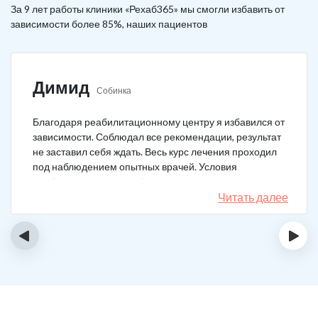
За 9 лет работы клиники «Рехаб365» мы смогли избавить от
зависимости более 85%, наших пациентов
Димид
Собинка
Благодаря реабилитационному центру я избавился от
зависимости. Соблюдал все рекомендации, результат
не заставил себя ждать. Весь курс лечения проходил
под наблюдением опытных врачей. Условия
пребывания супер комфортные: вкусная еда, уютно,
есть все необходимое для жизни. У меня не возникало
Читать далее
никаких стрессовых ситуаций.
‹
›