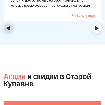
болезни. Долгое время употреблял алкоголь (те
которые новые современные) сходил с ума, не знал
куда деться от своей зависимости. Искал тех кто
сможет мне помочь в интернете, позвонил, приехал.
Читать далее
На сегодняшний день не употребляю!
‹
›
Акции
и скидки в Старой
Купавне