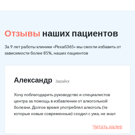
Отзывы
наших пациентов
За 9 лет работы клиники «Рехаб365» мы смогли избавить от
зависимости более 85%, наших пациентов
Александр
Зарайск
Хочу поблагодарить руководство и специалистов
центра за помощь в избавлении от алкогольной
болезни. Долгое время употреблял алкоголь (те
которые новые современные) сходил с ума, не знал
куда деться от своей зависимости. Искал тех кто
сможет мне помочь в интернете, позвонил, приехал.
Читать далее
На сегодняшний день не употребляю!