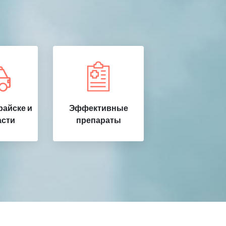
райске и
Эффективные
асти
препараты