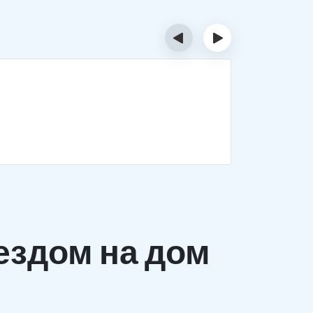
‹
›
Деток
Комплекс 
заболеван
ездом на дом