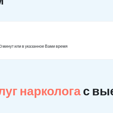
0 минут или в указанное Вами время
луг нарколога
с вы