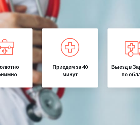
олютно
Приедем за 40
Выезд в За
онимно
минут
по обл