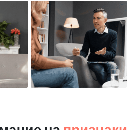
мание на
признаки