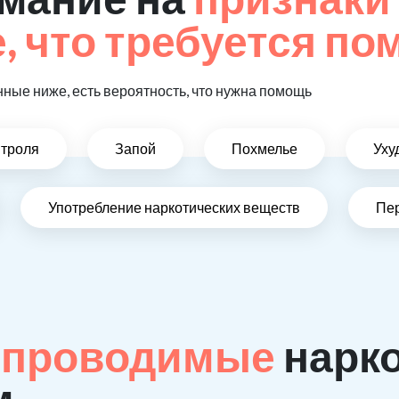
 что требуется п
ные ниже, есть вероятность, что нужна помощь
нтроля
Запой
Похмелье
Уху
Употребление наркотических веществ
Пе
 проводимые
нарк
м