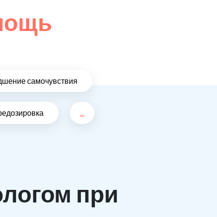
омощь
дшение самочувствия
редозировка
...
ологом при