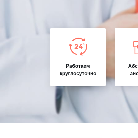
Работаем
Абс
круглосуточно
ан